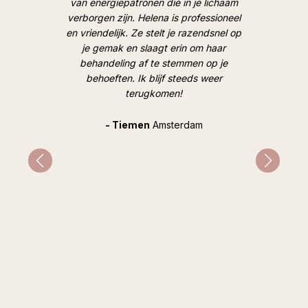
door een
van energiepatronen die in je lichaam
van lic
 de mooie
verborgen zijn. Helena is professioneel
M
oek). Tot
en vriendelijk. Ze stelt je razendsnel op
hooggesp
je gemak en slaagt erin om haar
overtro
behandeling af te stemmen op je
goed, op
behoeften. Ik blijf steeds weer
geweldig
terugkomen!
en hoe i
hard e
Tijdens
- Tiemen
Amsterdam
gespr
mentale 
indirec
prob
advie
inzichte
heeft ze
bijzonde
ziel ver
nog stee