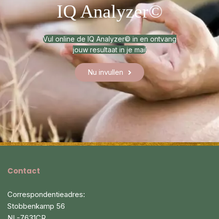
IQ Analyzer©
Vul online de IQ Analyzer© in en ontvang
jouw resultaat in je mail
Nu invullen
Contact
Correspondentieadres:
Stobbenkamp 56
NL-7631CR