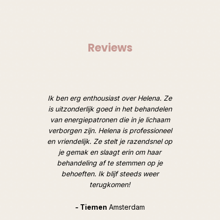
Reviews
oten van
Ik ben erg enthousiast over Helena. Ze
Afgelope
 Heel
is uitzonderlijk goed in het behandelen
een ruim
door een
van energiepatronen die in je lichaam
van lic
 de mooie
verborgen zijn. Helena is professioneel
M
oek). Tot
en vriendelijk. Ze stelt je razendsnel op
hooggesp
je gemak en slaagt erin om haar
overtro
behandeling af te stemmen op je
goed, op
behoeften. Ik blijf steeds weer
geweldig
terugkomen!
en hoe i
hard e
Tijdens
- Tiemen
Amsterdam
gespr