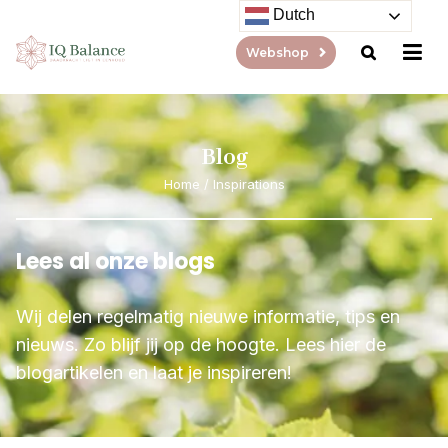
Dutch
Webshop
Blog
Home
/
Inspirations
Lees al onze blogs
Wij delen regelmatig nieuwe informatie, tips en
nieuws. Zo blijf jij op de hoogte. Lees hier de
blogartikelen en laat je inspireren!