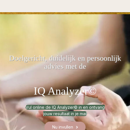
Doelgericht, duidelijk
en persoonlijk
advies met de
IQ Analyzer©
Vul online de IQ Analyzer© in en ontvang
jouw resultaat in je mail
Nu invullen