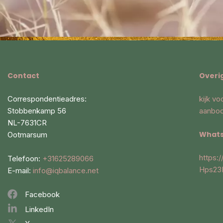
Contact
Overi
Correspondentieadres:
kijk v
Stobbenkamp 56
aanbo
NL-7631CR
Whats
Ootmarsum
https
Telefoon:
+31625289066
Hps23
E-mail:
info@iqbalance.net
Facebook
LinkedIn