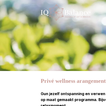
Privé wellness arangement
Gun jezelf ontspanning en verwen j
op maat gemaakt programma. Bijvoo
relaxmoment.