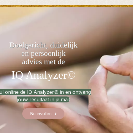
Doelgericht, duidelijk
en persoonlijk
advies met de
IQ Analyzer©
ul online de IQ Analyzer© in en ontvang
jouw resultaat in je mail
Nu invullen