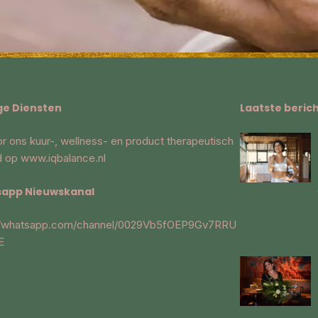
ge Diensten
Laatste beric
oor ons kuur-, wellness- en product therapeutisch
d op
www.iqbalance.nl
app Nieuwskanal
://whatsapp.com/channel/0029Vb5fOEP9Gv7RRU
E