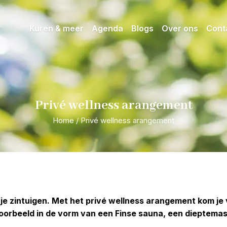
Kuren & meer
Agenda
Blogs
Over ons
Cont
Privé wellness arangement
Home
/
Privé wellness arangement
e zintuigen. Met het privé wellness arangement kom je v
rbeeld in de vorm van een Finse sauna, een dieptemass