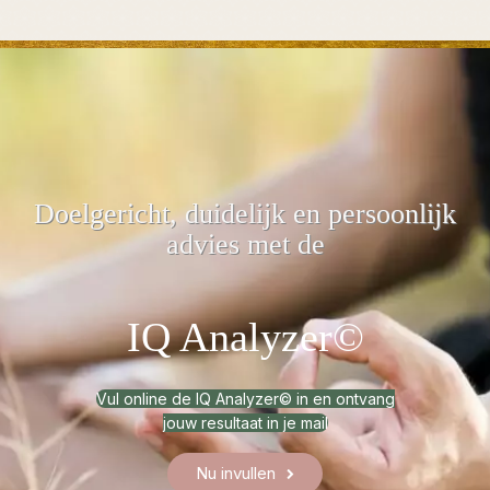
Doelgericht, duidelijk
en persoonlijk
advies met de
IQ Analyzer©
Vul online de IQ Analyzer© in en ontvang
jouw resultaat in je mail
Nu invullen