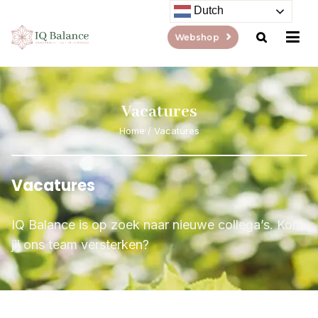
Dutch
Webshop
Vacatures
Home
/
Vacatures
Vacatures
IQ Balance is op zoek naar nieuwe collega’s. Kom
jij ons team versterken?