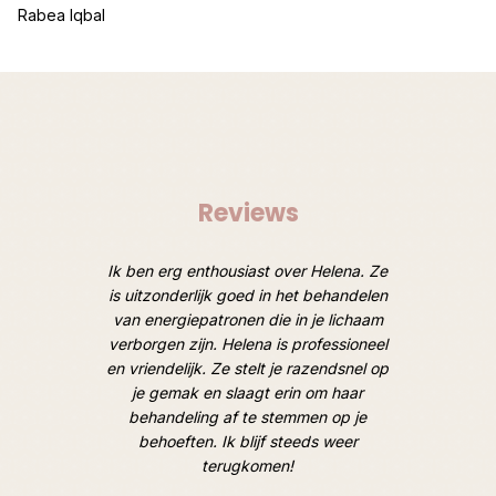
Rabea Iqbal
Reviews
oten van
Ik ben erg enthousiast over Helena. Ze
Afgelope
 Heel
is uitzonderlijk goed in het behandelen
een ruim
door een
van energiepatronen die in je lichaam
van lic
 de mooie
verborgen zijn. Helena is professioneel
M
oek). Tot
en vriendelijk. Ze stelt je razendsnel op
hooggesp
je gemak en slaagt erin om haar
overtro
behandeling af te stemmen op je
goed, op
behoeften. Ik blijf steeds weer
geweldig
terugkomen!
en hoe i
hard e