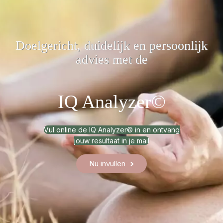
Doelgericht, duidelijk
en persoonlijk
advies met de
IQ Analyzer©
Vul online de IQ Analyzer© in en ontvang
jouw resultaat in je mail
Nu invullen