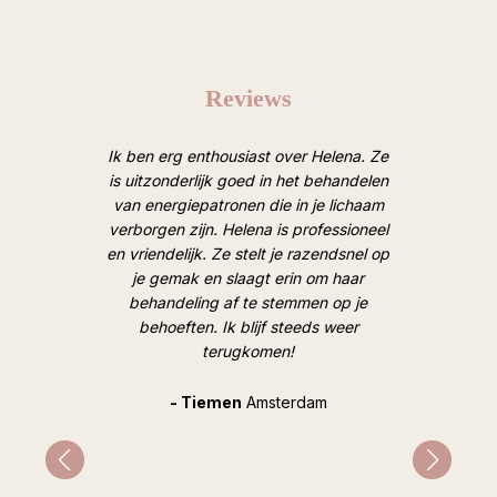
Reviews
oten van
Ik ben erg enthousiast over Helena. Ze
Afgelope
 Heel
is uitzonderlijk goed in het behandelen
een ruim
door een
van energiepatronen die in je lichaam
van lic
 de mooie
verborgen zijn. Helena is professioneel
M
oek). Tot
en vriendelijk. Ze stelt je razendsnel op
hooggesp
je gemak en slaagt erin om haar
overtro
behandeling af te stemmen op je
goed, op
behoeften. Ik blijf steeds weer
geweldig
terugkomen!
en hoe i
hard e
Tijdens
- Tiemen
Amsterdam
gespr
mentale 
indirec