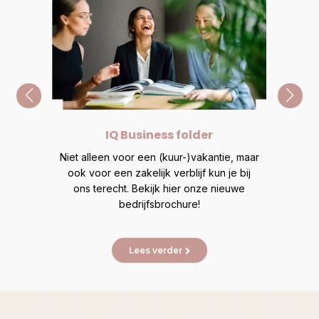
IQ Business folder
Vra
leven
Niet alleen voor een (kuur-)vakantie, maar
He
 doen
ook voor een zakelijk verblijf kun je bij
a
oe je
ons terecht. Bekijk hier onze nieuwe
chro
bedrijfsbrochure!
Lees verder