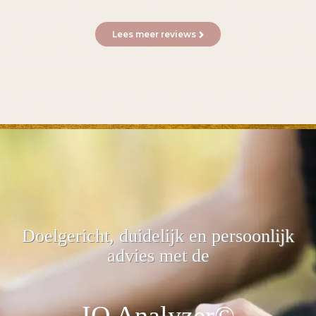
Lees meer reviews
Doelgericht, duidelijk
en persoonlijk
advies met de
IQ Analyzer©