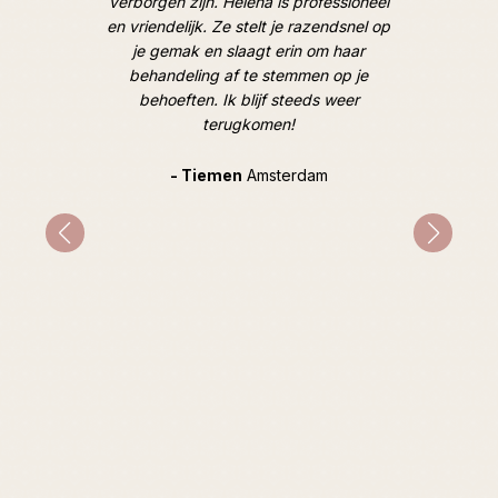
 de mooie
verborgen zijn. Helena is professioneel
M
oek). Tot
en vriendelijk. Ze stelt je razendsnel op
hooggesp
je gemak en slaagt erin om haar
overtro
behandeling af te stemmen op je
goed, op
behoeften. Ik blijf steeds weer
geweldig
terugkomen!
en hoe i
hard e
Tijdens
- Tiemen
Amsterdam
gespr
mentale 
indirec
prob
advie
inzichte
heeft ze
bijzonde
ziel ver
nog stee