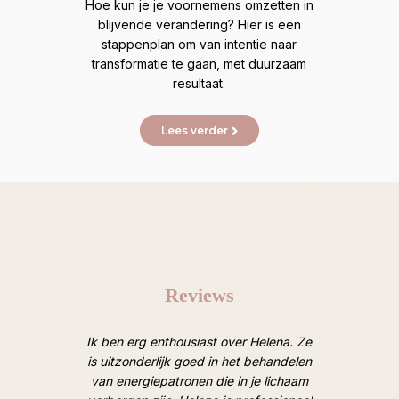
e
Hoe kun je je voornemens omzetten in
mij
ed.
blijvende verandering? Hier is een
lijn
ness-
stappenplan om van intentie naar
transformatie te gaan, met duurzaam
resultaat.
Lees verder
Reviews
oten van
Ik ben erg enthousiast over Helena. Ze
Afgelope
 Heel
is uitzonderlijk goed in het behandelen
een ruim
door een
van energiepatronen die in je lichaam
van lic