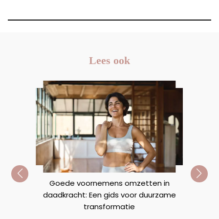
Lees ook
Goede voornemens omzetten in
an
daadkracht: Een gids voor duurzame
R
transformatie
Ve