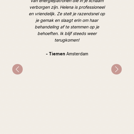
door een
van energiepatronen die in je lichaam
van lic
 de mooie
verborgen zijn. Helena is professioneel
M
oek). Tot
en vriendelijk. Ze stelt je razendsnel op
hooggesp
je gemak en slaagt erin om haar
overtro
behandeling af te stemmen op je
goed, op
behoeften. Ik blijf steeds weer
geweldig
terugkomen!
en hoe i
hard e
Tijdens
- Tiemen
Amsterdam
gespr
mentale 
indirec
prob
advie
inzichte
heeft ze
bijzonde
ziel ver
nog stee