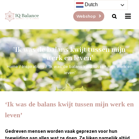
Dutch
Webshop
‘Ik was de balans kwijt tussen mijn
werk en leven’
Home
/
Inspirations
/
‘Ik was de balans kwijt tussen mijn werk en
leven’
‘Ik was de balans kwijt tussen mijn werk en
leven’
Gedreven mensen worden vaak geprezen voor hun
toewijding aan alles wat ze doen. Ze lijken namelijk altijd