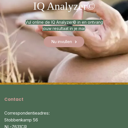
IQ Analyzer©
Vul online de IQ Analyzer© in en ontvang
jouw resultaat in je mail
Nu invullen
Contact
Correspondentieadres:
Stobbenkamp 56
NL-7631CR