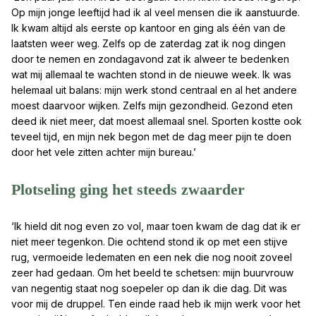
Op mijn jonge leeftijd had ik al veel mensen die ik aanstuurde.
Ik kwam altijd als eerste op kantoor en ging als één van de
laatsten weer weg. Zelfs op de zaterdag zat ik nog dingen
door te nemen en zondagavond zat ik alweer te bedenken
wat mij allemaal te wachten stond in de nieuwe week. Ik was
helemaal uit balans: mijn werk stond centraal en al het andere
moest daarvoor wijken. Zelfs mijn gezondheid. Gezond eten
deed ik niet meer, dat moest allemaal snel. Sporten kostte ook
teveel tijd, en mijn nek begon met de dag meer pijn te doen
door het vele zitten achter mijn bureau.’
Plotseling ging het steeds zwaarder
‘Ik hield dit nog even zo vol, maar toen kwam de dag dat ik er
niet meer tegenkon. Die ochtend stond ik op met een stijve
rug, vermoeide ledematen en een nek die nog nooit zoveel
zeer had gedaan. Om het beeld te schetsen: mijn buurvrouw
van negentig staat nog soepeler op dan ik die dag. Dit was
voor mij de druppel. Ten einde raad heb ik mijn werk voor het