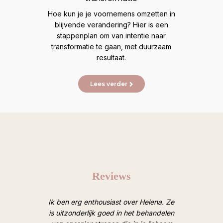
Ve
Hoe kun je je voornemens omzetten in
mij
t veel
blijvende verandering? Hier is een
lijn
eer
stappenplan om van intentie naar
transformatie te gaan, met duurzaam
resultaat.
Lees verder
Reviews
oten van
Ik ben erg enthousiast over Helena. Ze
Afgelope
 Heel
is uitzonderlijk goed in het behandelen
een ruim