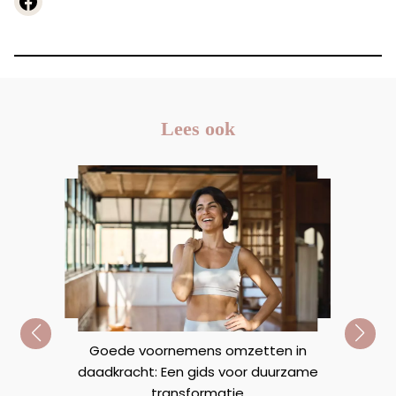
https://www.facebook.com
Lees ook
Goede voornemens omzetten in
daadkracht: Een gids voor duurzame
n
R
transformatie