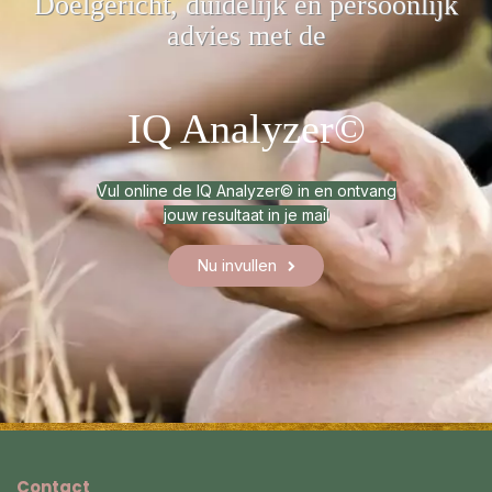
Doelgericht, duidelijk
en persoonlijk
advies met de
IQ Analyzer©
Vul online de IQ Analyzer© in en ontvang
jouw resultaat in je mail
Nu invullen
Contact