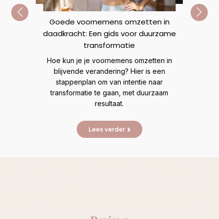
Goede voornemens omzetten in
daadkracht: Een gids voor duurzame
n
R
transformatie
Ve
Hoe kun je je voornemens omzetten in
mij
t veel
blijvende verandering? Hier is een
lijn
eer
stappenplan om van intentie naar
transformatie te gaan, met duurzaam
resultaat.
Lees verder