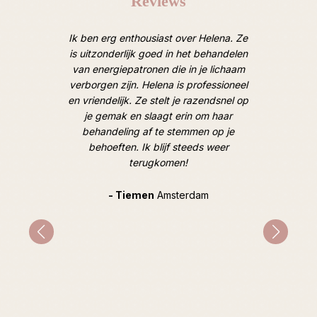
Reviews
oten van
Ik ben erg enthousiast over Helena. Ze
Afgelope
 Heel
is uitzonderlijk goed in het behandelen
een ruim
door een
van energiepatronen die in je lichaam
van lic
 de mooie
verborgen zijn. Helena is professioneel
M
oek). Tot
en vriendelijk. Ze stelt je razendsnel op
hooggesp
je gemak en slaagt erin om haar
overtro
behandeling af te stemmen op je
goed, op
behoeften. Ik blijf steeds weer
geweldig
terugkomen!
en hoe i
hard e
Tijdens
- Tiemen
Amsterdam
gespr
mentale 
indirec
prob
advie
inzichte
heeft ze