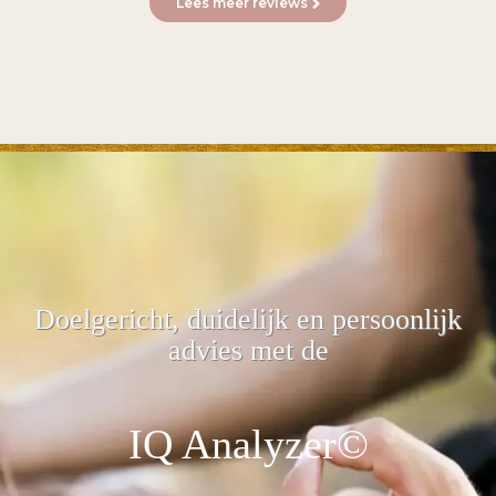
Lees meer reviews
Doelgericht, duidelijk
en persoonlijk
advies met de
IQ Analyzer©