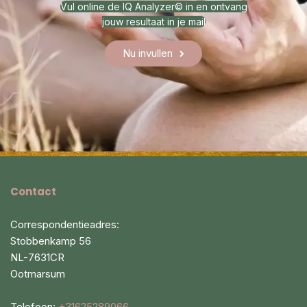
Vul online de IQ Analyzer© in en ontvang
jouw resultaat in je mail
Nu invullen
Contact
Correspondentieadres:
Stobbenkamp 56
NL-7631CR
Ootmarsum
Telefoon:
+31625289066