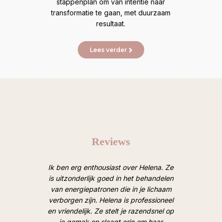
stappenplan om van intentie naar
transformatie te gaan, met duurzaam
resultaat.
Lees verder
Reviews
oten van
Ik ben erg enthousiast over Helena. Ze
Afgelope
 Heel
is uitzonderlijk goed in het behandelen
een ruim
door een
van energiepatronen die in je lichaam
van lic
 de mooie
verborgen zijn. Helena is professioneel
M
oek). Tot
en vriendelijk. Ze stelt je razendsnel op
hooggesp
je gemak en slaagt erin om haar
overtro