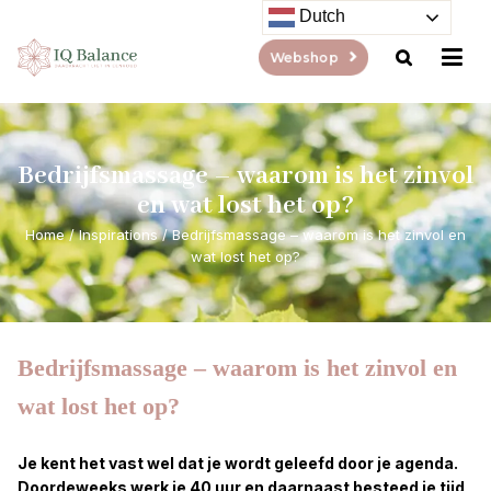
Dutch
Webshop
Bedrijfsmassage – waarom is het zinvol
en wat lost het op?
Home
/
Inspirations
/
Bedrijfsmassage – waarom is het zinvol en
wat lost het op?
Bedrijfsmassage – waarom is het zinvol en
wat lost het op?
Je kent het vast wel dat je wordt geleefd door je agenda.
Doordeweeks werk je 40 uur en daarnaast besteed je tijd