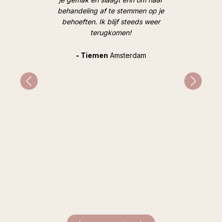
behandeling af te stemmen op je
goed, op
behoeften. Ik blijf steeds weer
geweldig
terugkomen!
en hoe i
hard e
Tijdens
- Tiemen
Amsterdam
gespr
mentale 
indirec
prob
advie
inzichte
heeft ze
bijzonde
ziel ver
nog stee