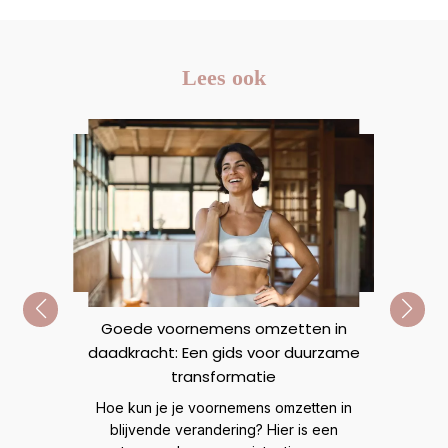
Lees ook
Goede voornemens omzetten in
daadkracht: Een gids voor duurzame
n
R
transformatie
Ve
Hoe kun je je voornemens omzetten in
mij
t veel
blijvende verandering? Hier is een
lijn
eer